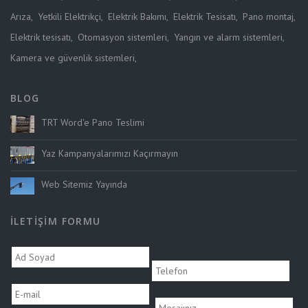
Arıza
,
Yetkili Elektrikçi
,
Elektrik Bakımı
,
Elektrik Tesisatı
,
Pano montaj
,
Elektrik tesisatı
,
Otomasyon sistemleri
,
Yangın ve alarm sistemleri
,
Kamera ve güvenlik sistemleri
,
BLOG
TRT Word'e Pano Teslimi
Yaz Kampanyalarımızı Kaçırmayın
Web Sitemiz Yayında
İLETIŞIM FORMU