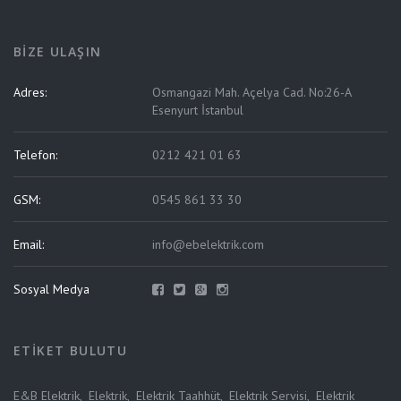
BIZE ULAŞIN
Adres:
Osmangazi Mah. Açelya Cad. No:26-A
Esenyurt İstanbul
Telefon:
0212 421 01 63
GSM:
0545 861 33 30
Email:
info@ebelektrik.com
Sosyal Medya
ETIKET BULUTU
E&B Elektrik
,
Elektrik
,
Elektrik Taahhüt
,
Elektrik Servisi
,
Elektrik